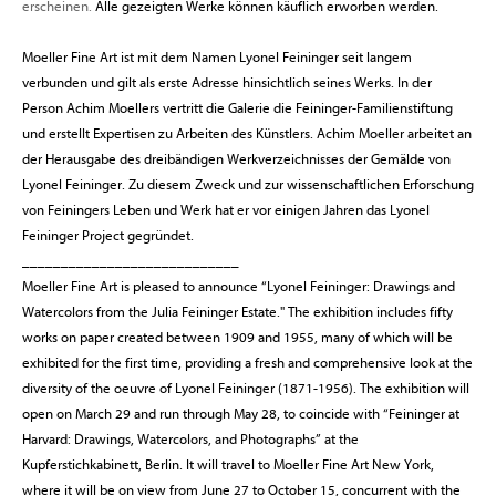
erscheinen.
Alle gezeigten Werke können käuflich erworben werden.
Moeller Fine Art ist mit dem Namen Lyonel Feininger seit langem
verbunden und gilt als erste Adresse hinsichtlich seines Werks. In der
Person Achim Moellers vertritt die Galerie die Feininger-Familienstiftung
und erstellt Expertisen zu Arbeiten des Künstlers. Achim Moeller arbeitet an
der Herausgabe des dreibändigen Werkverzeichnisses der Gemälde von
Lyonel Feininger. Zu diesem Zweck und zur wissenschaftlichen Erforschung
von Feiningers Leben und Werk hat er vor einigen Jahren das Lyonel
Feininger Project gegründet.
____________________________
Moeller Fine Art is pleased to announce “Lyonel Feininger: Drawings and
Watercolors from the Julia Feininger Estate." The exhibition includes fifty
works on paper created between 1909 and 1955, many of which will be
exhibited for the first time, providing a fresh and comprehensive look at the
diversity of the oeuvre of Lyonel Feininger (1871-1956). The exhibition will
open on March 29 and run through May 28, to coincide with “Feininger at
Harvard: Drawings, Watercolors, and Photographs” at the
Kupferstichkabinett, Berlin. It will travel to Moeller Fine Art New York,
where it will be on view from June 27 to October 15, concurrent with the