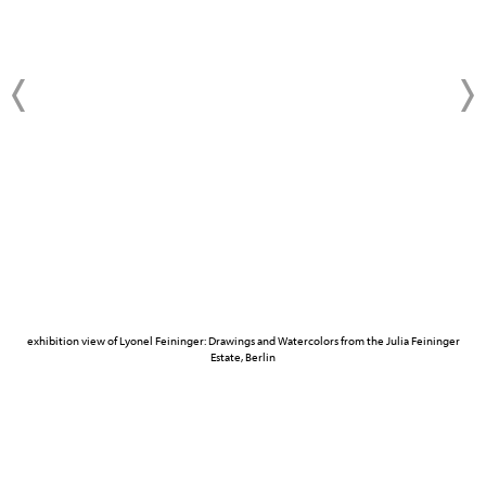
exhibition view of Lyonel Feininger: Drawings and Watercolors from the Julia Feininger
Estate, Berlin