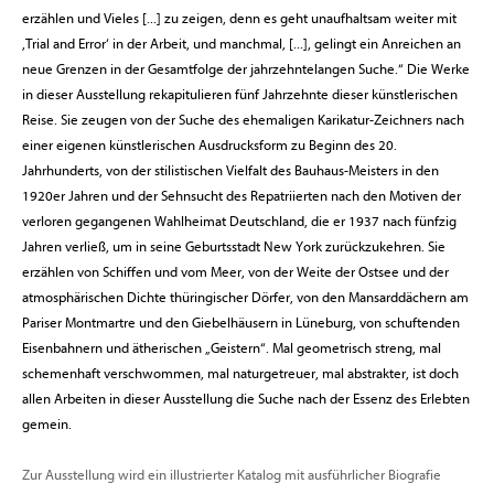
erzählen und Vieles [...] zu zeigen, denn es geht unaufhaltsam weiter mit
,Trial and Error‘ in der Arbeit, und manchmal, [...], gelingt ein Anreichen an
neue Grenzen in der Gesamtfolge der jahrzehntelangen Suche.“ Die Werke
in dieser Ausstellung rekapitulieren fünf Jahrzehnte dieser künstlerischen
Reise. Sie zeugen von der Suche des ehemaligen Karikatur-Zeichners nach
einer eigenen künstlerischen Ausdrucksform zu Beginn des 20.
Jahrhunderts, von der stilistischen Vielfalt des Bauhaus-Meisters in den
1920er Jahren und der Sehnsucht des Repatriierten nach den Motiven der
verloren gegangenen Wahlheimat Deutschland, die er 1937 nach fünfzig
Jahren verließ, um in seine Geburtsstadt New York zurückzukehren. Sie
erzählen von Schiffen und vom Meer, von der Weite der Ostsee und der
atmosphärischen Dichte thüringischer Dörfer, von den Mansarddächern am
Pariser Montmartre und den Giebelhäusern in Lüneburg, von schuftenden
Eisenbahnern und ätherischen „Geistern“. Mal geometrisch streng, mal
schemenhaft verschwommen, mal naturgetreuer, mal abstrakter, ist doch
allen Arbeiten in dieser Ausstellung die Suche nach der Essenz des Erlebten
gemein.
Zur Ausstellung wird ein illustrierter Katalog mit ausführlicher Biografie